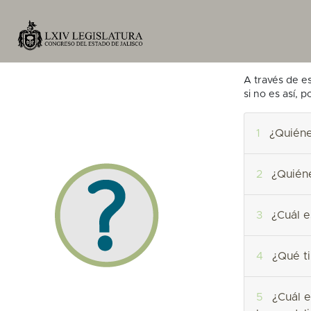
A través de e
si no es así, 
1
¿Quiéne
2
¿Quiéne
3
¿Cuál e
4
¿Qué ti
5
¿Cuál es