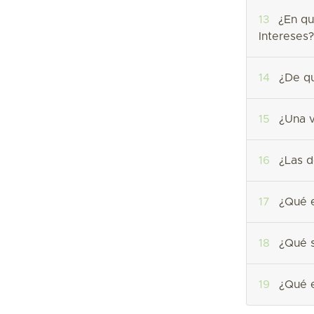
13
¿En qué
Intereses?
14
¿De qu
15
¿Una v
16
¿Las d
17
¿Qué e
18
¿Qué s
19
¿Qué e