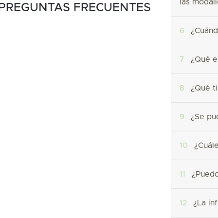
las modal
PREGUNTAS FRECUENTES
6
¿Cuándo
7
¿Qué es
8
¿Qué ti
9
¿Se pue
10
¿Cuále
11
¿Puedo 
12
¿La inf