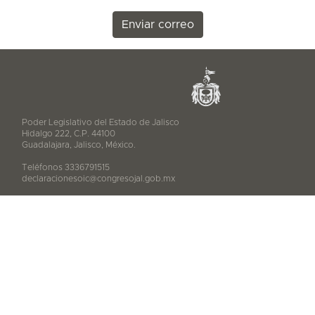
Enviar correo
Poder Legislativo del Estado de Jalisco
Hidalgo 222, C.P. 44100
Guadalajara, Jalisco, México.
Teléfonos 3336791515
declaracionesoic@congresojal.gob.mx